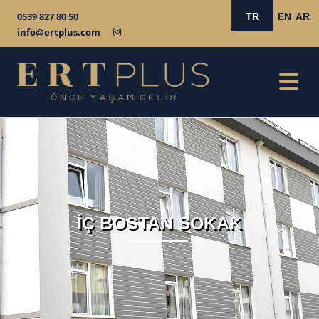
0539 827 80 50
TR
EN
AR
info@ertplus.com
İÇ BOSTAN SOKAK