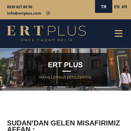
0539 827 80 50
TR
EN
AR
info@ertplus.com
ERT PLUS
HAYALLERINIZI ERTELEMEYIN
SUDAN’DAN GELEN MISAFIRIMIZ
AFFAN ;