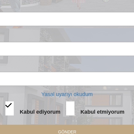
Yasal uyarıyı okudum
Kabul ediyorum
Kabul etmiyorum
GÖNDER