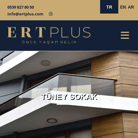
0539 827 80 50
TR
EN
AR
info@ertplus.com
TÜNEY SOKAK