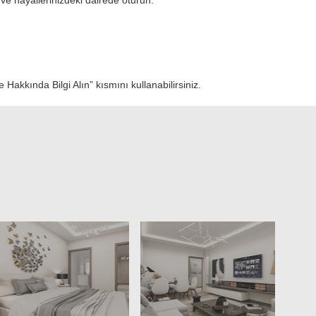
 ve hayallerinizdeki dairede oturun.
Hakkında Bilgi Alın” kısmını kullanabilirsiniz.