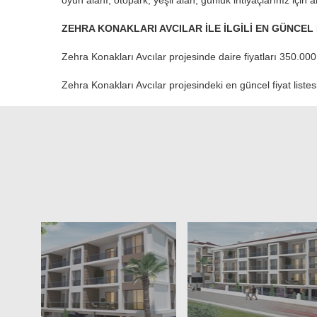
oyun alanı, otopark, yeşil alan, günlük ihtiyaçlarınız için
ZEHRA KONAKLARI AVCILAR İLE İLGİLİ EN GÜNCEL B
Zehra Konakları Avcılar projesinde daire fiyatları 350.00
Zehra Konakları Avcılar projesindeki en güncel fiyat liste