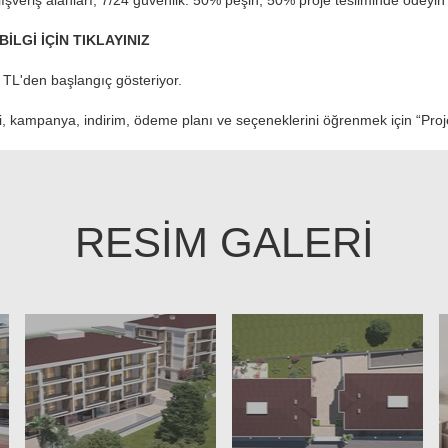
 alışveriş alanları, 7/24 güvenlik. 50% peşin, 50% proje tesliminde ödeyin
İLGİ İÇİN TIKLAYINIZ
0 TL'den başlangıç gösteriyor.
si, kampanya, indirim, ödeme planı ve seçeneklerini öğrenmek için “Proje 
RESİM GALERİ